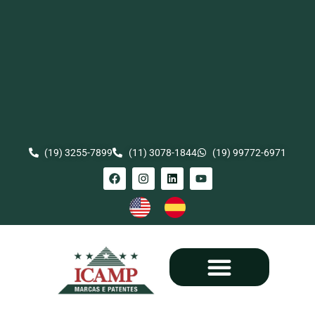
(19) 3255-7899
(11) 3078-1844
(19) 99772-6971
Comunicação Social
Propriedade Industrial
Direitos Autorais
Registros Internacionais