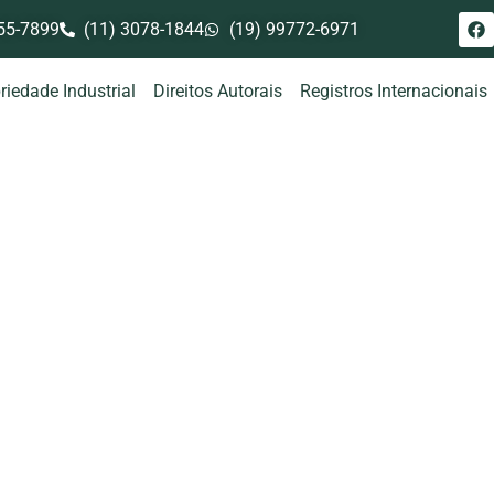
55-7899
(11) 3078-1844
(19) 99772-6971
riedade Industrial
Direitos Autorais
Registros Internacionais