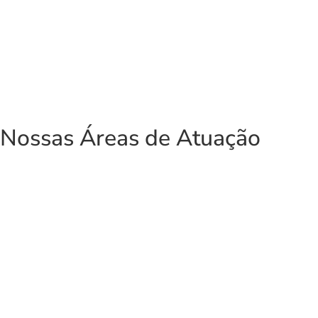
Adauto Emerenciano
Rosangela Em
ICAMP
Nossas Áreas de Atuação