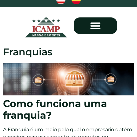
Comunicação Social
Propriedade Industrial
Direitos Autorais
Registros Internacionais
Franquias
Como funciona uma
franquia?
A Franquia é um meio pelo qual o empresário obtém
parceiros para escoamento de produtos ou